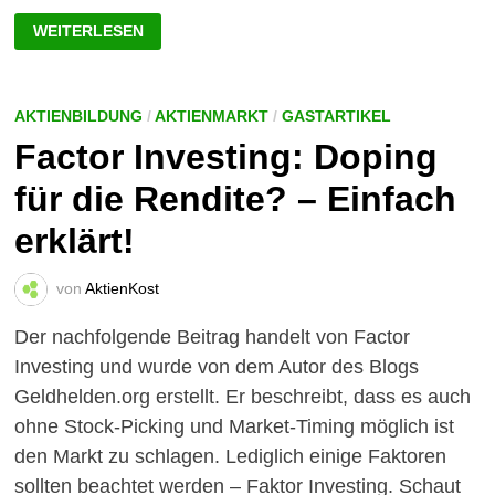
FINANZIELLE
WEITERLESEN
FREIHEIT
MIT
50?
SO
KANN
ES
AKTIENBILDUNG
/
AKTIENMARKT
/
GASTARTIKEL
FRÜHER
Factor Investing: Doping
KLAPPEN!
für die Rendite? – Einfach
erklärt!
von
AktienKost
Der nachfolgende Beitrag handelt von Factor
Investing und wurde von dem Autor des Blogs
Geldhelden.org erstellt. Er beschreibt, dass es auch
ohne Stock-Picking und Market-Timing möglich ist
den Markt zu schlagen. Lediglich einige Faktoren
sollten beachtet werden – Faktor Investing. Schaut