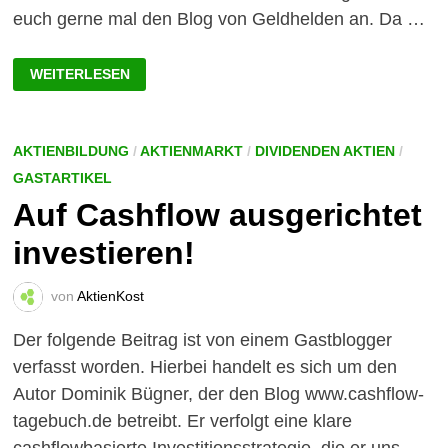
euch gerne mal den Blog von Geldhelden an. Da …
FACTOR
WEITERLESEN
INVESTING:
DOPING
FÜR
DIE
RENDITE?
–
AKTIENBILDUNG
/
AKTIENMARKT
/
DIVIDENDEN AKTIEN
/
EINFACH
GASTARTIKEL
ERKLÄRT!
Auf Cashflow ausgerichtet
investieren!
von
AktienKost
Der folgende Beitrag ist von einem Gastblogger
verfasst worden. Hierbei handelt es sich um den
Autor Dominik Bügner, der den Blog www.cashflow-
tagebuch.de betreibt. Er verfolgt eine klare