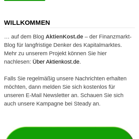
TIPPS,
DIE
MAN
ALS
DIVIDENDENINVESTOR
WILLKOMMEN
BEACHTEN
SOLLTE
–
… auf dem Blog
AktienKost.de
– der Finanzmarkt-
EIN
GASTARTIKEL
Blog für langfristige Denker des Kapitalmarktes.
VON
PHILIPP
Mehr zu unserem Projekt können Sie hier
HAAS
nachlesen:
Über Aktienkost.de
.
Falls Sie regelmäßig unsere Nachrichten erhalten
möchten, dann melden Sie sich kostenlos für
unseren E-Mail Newsletter an. Schauen Sie sich
auch unsere Kampagne bei Steady an.