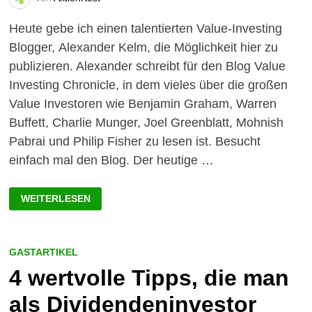
Heute gebe ich einen talentierten Value-Investing
Blogger, Alexander Kelm, die Möglichkeit hier zu
publizieren. Alexander schreibt für den Blog Value
Investing Chronicle, in dem vieles über die großen
Value Investoren wie Benjamin Graham, Warren
Buffett, Charlie Munger, Joel Greenblatt, Mohnish
Pabrai und Philip Fisher zu lesen ist. Besucht
einfach mal den Blog. Der heutige …
WARUM
WEITERLESEN
DIVIDENDENZAHLUNGEN
SO
WICHTIG
SIND?
EIN
GASTARTIKEL
GASTARTIKEL
VON
4 wertvolle Tipps, die man
ALEXANDER
KELM
als Dividendeninvestor