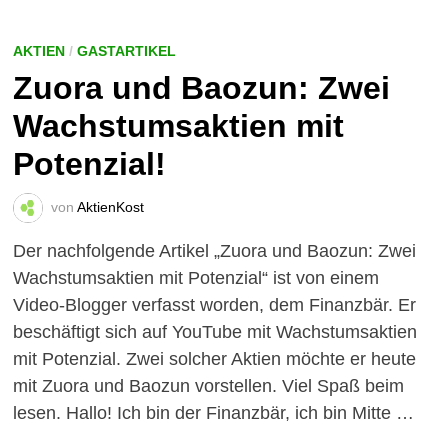
WESENTLICHE
KRITERIEN,
AUF
DIE
AKTIEN
/
GASTARTIKEL
ES
Zuora und Baozun: Zwei
ANKOMMT!
Wachstumsaktien mit
Potenzial!
von
AktienKost
Der nachfolgende Artikel „Zuora und Baozun: Zwei
Wachstumsaktien mit Potenzial“ ist von einem
Video-Blogger verfasst worden, dem Finanzbär. Er
beschäftigt sich auf YouTube mit Wachstumsaktien
mit Potenzial. Zwei solcher Aktien möchte er heute
mit Zuora und Baozun vorstellen. Viel Spaß beim
lesen. Hallo! Ich bin der Finanzbär, ich bin Mitte …