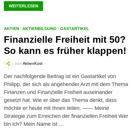
ZUORA
WEITERLESEN
UND
BAOZUN:
ZWEI
WACHSTUMSAKTIEN
MIT
POTENZIAL!
AKTIEN
/
AKTIENBILDUNG
/
GASTARTIKEL
Finanzielle Freiheit mit 50?
So kann es früher klappen!
von
AktienKost
Der nachfolgende Beitrag ist ein Gastartikel von
Philipp, der sich als angehender Arzt mit dem Thema
Finanzen und Finanzielle Freiheit auseinander
gesetzt hat. Wie er über das Thema denkt, dass
möchte er heute mit Ihnen teilen. —— Meine
Strategie zum Erreichen der finanziellen Freiheit Wer
bin ich? Mein Name ist …