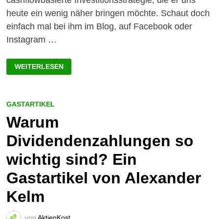
cashflowbasierte Investitionsstrategie, die er uns
heute ein wenig näher bringen möchte. Schaut doch
einfach mal bei ihm im Blog, auf Facebook oder
Instagram …
AUF
WEITERLESEN
CASHFLOW
AUSGERICHTET
INVESTIEREN!
GASTARTIKEL
Warum
Dividendenzahlungen so
wichtig sind? Ein
Gastartikel von Alexander
Kelm
von
AktienKost