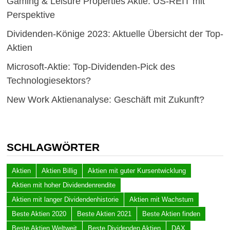
Gaming & Leisure Properties Aktie: US-REIT mit
Perspektive
Dividenden-Könige 2023: Aktuelle Übersicht der Top-
Aktien
Microsoft-Aktie: Top-Dividenden-Pick des
Technologiesektors?
New Work Aktienanalyse: Geschäft mit Zukunft?
SCHLAGWÖRTER
Aktien
Aktien Billig
Aktien mit guter Kursentwicklung
Aktien mit hoher Dividendenrendite
Aktien mit langer Dividendenhistorie
Aktien mit Wachstum
Beste Aktien 2020
Beste Aktien 2021
Beste Aktien finden
Beste Aktien Weltweit
Beste Dividenden Aktien
DAX