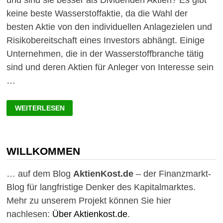
und sind sie besser als Dividenden Aktien? Es gibt
keine beste Wasserstoffaktie, da die Wahl der
besten Aktie von den individuellen Anlagezielen und
Risikobereitschaft eines Investors abhängt. Einige
Unternehmen, die in der Wasserstoffbranche tätig
sind und deren Aktien für Anleger von Interesse sein
…
DIE
WEITERLESEN
BESTEN
WASSERSTOFF-
AKTIEN:
EIN
VERGLEICH
ZU
WILLKOMMEN
DIVIDENDENAKTIEN
… auf dem Blog
AktienKost.de
– der Finanzmarkt-
Blog für langfristige Denker des Kapitalmarktes.
Mehr zu unserem Projekt können Sie hier
nachlesen:
Über Aktienkost.de
.