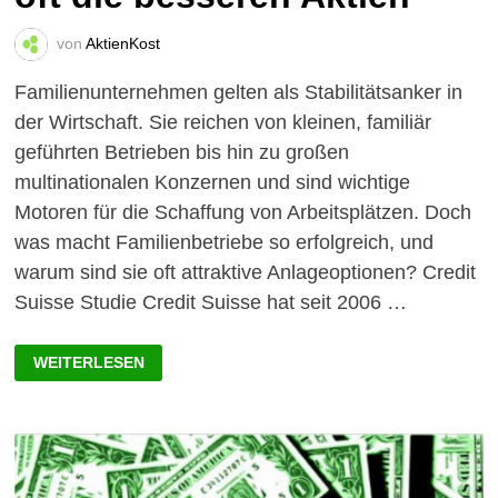
von
AktienKost
Familienunternehmen gelten als Stabilitätsanker in
der Wirtschaft. Sie reichen von kleinen, familiär
geführten Betrieben bis hin zu großen
multinationalen Konzernen und sind wichtige
Motoren für die Schaffung von Arbeitsplätzen. Doch
was macht Familienbetriebe so erfolgreich, und
warum sind sie oft attraktive Anlageoptionen? Credit
Suisse Studie Credit Suisse hat seit 2006 …
FAMILIENUNTERNEHMEN
WEITERLESEN
SIND
OFT
DIE
BESSEREN
AKTIEN