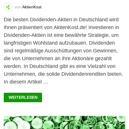
von
AktienKost
Die besten Dividenden-Aktien in Deutschland wird
Ihnen präsentiert von AktienKost.de! Investieren in
Dividenden-Aktien ist eine bewährte Strategie, um
langfristigen Wohlstand aufzubauen. Dividenden
sind regelmäßige Ausschüttungen von Gewinnen,
die von Unternehmen an ihre Aktionäre gezahlt
werden. In Deutschland gibt es eine Vielzahl von
Unternehmen, die solide Dividendenrenditen bieten.
In diesem Artikel …
DIE
WEITERLESEN
BESTEN
DIVIDENDEN-
AKTIEN
IN
DEUTSCHLAND:
EINE
UMFASSENDE
ANALYSE