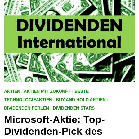
AKTIEN
/
AKTIEN MIT ZUKUNFT
/
BESTE
TECHNOLOGIEAKTIEN
/
BUY AND HOLD AKTIEN
/
DIVIDENDEN PERLEN
/
DIVIDENDEN STARS
Microsoft-Aktie: Top-
Dividenden-Pick des