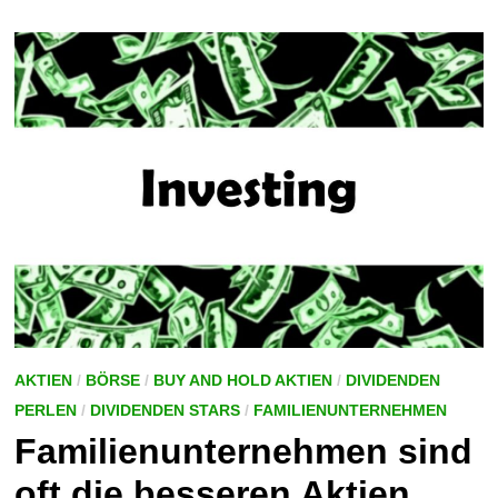
DIE
NEUE
ALLZEITHOCHS
ERREICHEN
AKTIEN
/
BÖRSE
/
BUY AND HOLD AKTIEN
/
DIVIDENDEN
PERLEN
/
DIVIDENDEN STARS
/
FAMILIENUNTERNEHMEN
Familienunternehmen sind
oft die besseren Aktien