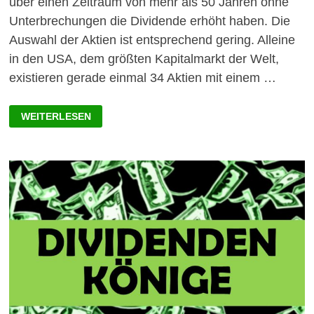
über einen Zeitraum von mehr als 50 Jahren ohne
Unterbrechungen die Dividende erhöht haben. Die
Auswahl der Aktien ist entsprechend gering. Alleine
in den USA, dem größten Kapitalmarkt der Welt,
existieren gerade einmal 34 Aktien mit einem …
DIVIDENDEN
WEITERLESEN
KÖNIGE
MIT
HOHEN
RENDITEN
2022