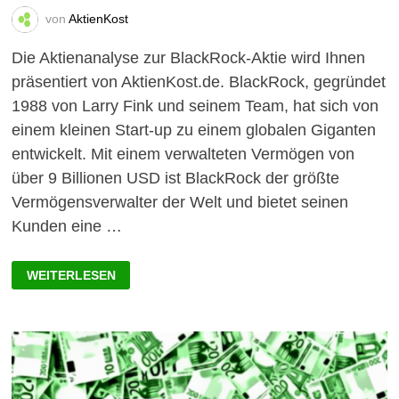
von
AktienKost
Die Aktienanalyse zur BlackRock-Aktie wird Ihnen
präsentiert von AktienKost.de. BlackRock, gegründet
1988 von Larry Fink und seinem Team, hat sich von
einem kleinen Start-up zu einem globalen Giganten
entwickelt. Mit einem verwalteten Vermögen von
über 9 Billionen USD ist BlackRock der größte
Vermögensverwalter der Welt und bietet seinen
Kunden eine …
AKTIENANALYSE
WEITERLESEN
ZUR
BLACKROCK-
AKTIE
2024:
FÜHREND
IN
DER
GLOBALEN
VERMÖGENSVERWALTUNG