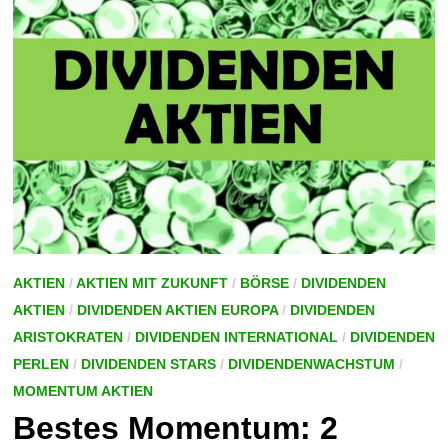
AKTIEN
/
AKTIEN MIT ZUKUNFT
/
BÖRSE
/
DIVIDENDEN
AKTIEN
/
DIVIDENDEN AKTIEN EUROPA
/
DIVIDENDEN
ARISTOKRATEN
/
DIVIDENDEN INTERNATIONAL
/
DIVIDENDEN
PERLEN
/
DIVIDENDEN STARS
/
DIVIDENDENWACHSTUM
/
MOMENTUM AKTIEN
Bestes Momentum: 2