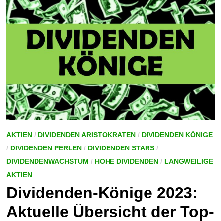
PERSPEKTIVE
AKTIEN
/
DIVIDENDEN ARISTOKRATEN
/
DIVIDENDEN KÖNIGE
/
DIVIDENDEN PERLEN
/
DIVIDENDEN STARS
/
DIVIDENDENWACHSTUM
/
HOHE DIVIDENDEN
/
LANGWEILIGE
AKTIEN
Dividenden-Könige 2023:
Aktuelle Übersicht der Top-