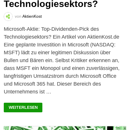
Technologiesektors?
von
AktienKost
Microsoft-Aktie: Top-Dividenden-Pick des
Technologiesektors? Ein Artikel von AktienKost.de
Eine geplante Investition in Microsoft (NASDAQ:
MSFT) lädt zu einer legitimen Diskussion über
Bullen und Bären ein. Selbst Kritiker erkennen an,
dass MSFT ein Monopol und einen zuverlässigen,
langfristigen Umsatzstrom durch Microsoft Office
und Microsoft 365 hat. Dieser Bereich des
Unternehmens ist …
MICROSOFT-
WEITERLESEN
AKTIE:
TOP-
DIVIDENDEN-
PICK
DES
TECHNOLOGIESEKTORS?