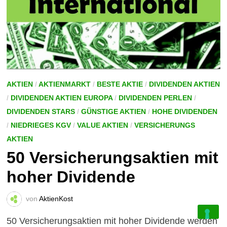
AKTIEN
/
AKTIENMARKT
/
BESTE AKTIE
/
DIVIDENDEN AKTIEN
/
DIVIDENDEN AKTIEN EUROPA
/
DIVIDENDEN PERLEN
/
DIVIDENDEN STARS
/
GÜNSTIGE AKTIEN
/
HOHE DIVIDENDEN
/
NIEDRIEGES KGV
/
VALUE AKTIEN
/
VERSICHERUNGS
AKTIEN
50 Versicherungsaktien mit
hoher Dividende
von
AktienKost
50 Versicherungsaktien mit hoher Dividende werden