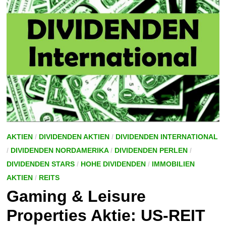
AKTIEN
/
DIVIDENDEN AKTIEN
/
DIVIDENDEN INTERNATIONAL
/
DIVIDENDEN NORDAMERIKA
/
DIVIDENDEN PERLEN
/
DIVIDENDEN STARS
/
HOHE DIVIDENDEN
/
IMMOBILIEN
AKTIEN
/
REITS
Gaming & Leisure
Properties Aktie: US-REIT