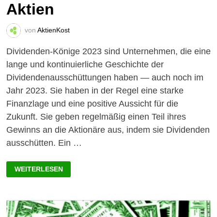
Aktien
von
AktienKost
Dividenden-Könige 2023 sind Unternehmen, die eine
lange und kontinuierliche Geschichte der
Dividendenausschüttungen haben — auch noch im
Jahr 2023. Sie haben in der Regel eine starke
Finanzlage und eine positive Aussicht für die
Zukunft. Sie geben regelmäßig einen Teil ihres
Gewinns an die Aktionäre aus, indem sie Dividenden
ausschütten. Ein …
DIVIDENDEN-
WEITERLESEN
KÖNIGE
2023:
AKTUELLE
ÜBERSICHT
DER
TOP-
AKTIEN