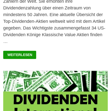
Zahlern der Welt. Sie erhöhten ihre
Dividendenzahlung über einen Zeitraum von
mindestens 50 Jahren. Eine aktuelle Übersicht der
Top-Dividenden-Aktien weltweit wird mit dem Artikel
gegeben. Das Wichtigste zusammengefasst 34 US-
Dividenden Könige Klassische Value Aktien finden
…
TOP-
WEITERLESEN
DIVIDENDEN-
AKTIEN
WELTWEIT
2022:
LISTE
MIT
DIVIDENDEN
KÖNIGEN