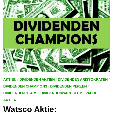
AKTIEN
/
DIVIDENDEN AKTIEN
/
DIVIDENDEN ARISTOKRATEN
/
DIVIDENDEN CHAMPIONS
/
DIVIDENDEN PERLEN
/
DIVIDENDEN STARS
/
DIVIDENDENWACHSTUM
/
VALUE
AKTIEN
Watsco Aktie: