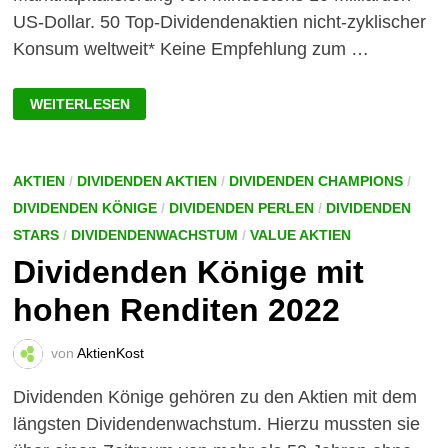
US-Dollar. 50 Top-Dividendenaktien nicht-zyklischer
Konsum weltweit* Keine Empfehlung zum …
50
WEITERLESEN
TOP-
DIVIDENDENAKTIEN
NICHT-
ZYKLISCHER
KONSUM
WELTWEIT!
AKTIEN
/
DIVIDENDEN AKTIEN
/
DIVIDENDEN CHAMPIONS
/
DIVIDENDEN KÖNIGE
/
DIVIDENDEN PERLEN
/
DIVIDENDEN
STARS
/
DIVIDENDENWACHSTUM
/
VALUE AKTIEN
Dividenden Könige mit
hohen Renditen 2022
von
AktienKost
Dividenden Könige gehören zu den Aktien mit dem
längsten Dividendenwachstum. Hierzu mussten sie