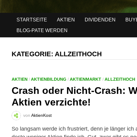
STARTSEITE
AKTIEN
DIVIDENDEN
BUY
BLOG-PATE WERDEN
KATEGORIE:
ALLZEITHOCH
AKTIEN
/
AKTIENBILDUNG
/
AKTIENMARKT
/
ALLZEITHOCH
Crash oder Nicht-Crash: Wa
Aktien verzichte!
von
AktienKost
So langsam werde ich frustriert, denn je länger ic