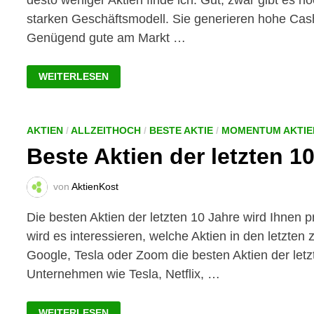
desto weniger Aktien finde ich. Gut, zwar gibt es n
starken Geschäftsmodell. Sie generieren hohe Cas
Genügend gute am Markt …
CRASH
WEITERLESEN
ODER
NICHT-
CRASH:
WARUM
ICH
JETZT
AKTIEN
/
ALLZEITHOCH
/
BESTE AKTIE
/
MOMENTUM AKTIE
LIEBER
Beste Aktien der letzten 10
AUF
AKTIEN
VERZICHTE!
von
AktienKost
Die besten Aktien der letzten 10 Jahre wird Ihnen 
wird es interessieren, welche Aktien in den letzte
Google, Tesla oder Zoom die besten Aktien der let
Unternehmen wie Tesla, Netflix, …
BESTE
WEITERLESEN