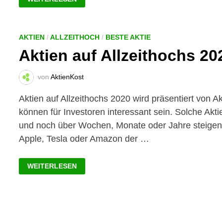
AKTIEN
DER
LETZTEN
10
JAHRE:
TOP-
AKTIEN
/
ALLZEITHOCH
/
BESTE AKTIE
50
Aktien auf Allzeithochs 20
LISTE!
von
AktienKost
Aktien auf Allzeithochs 2020 wird präsentiert von Ak
können für Investoren interessant sein. Solche Akti
und noch über Wochen, Monate oder Jahre steigen. 
Apple, Tesla oder Amazon der …
AKTIEN
WEITERLESEN
AUF
ALLZEITHOCHS
2020:
EIN
ÜBERBLICK