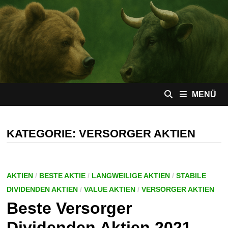
Zum
Inhalt
springen
MENÜ
KATEGORIE:
VERSORGER AKTIEN
AKTIEN
/
BESTE AKTIE
/
LANGWEILIGE AKTIEN
/
STABILE
DIVIDENDEN AKTIEN
/
VALUE AKTIEN
/
VERSORGER AKTIEN
Beste Versorger
Dividenden Aktien 2021