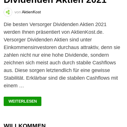
von
AktienKost
Die besten Versorger Dividenden Aktien 2021
werden Ihnen präsentiert von AktienKost.de.
Versorger Dividenden Aktien sind unter
Einkommensinvestoren durchaus attraktiv, denn sie
zahlen nicht nur eine hohe Dividende, sondern
zeichnen sich meist auch durch stabile Cashflows
aus. Diese sorgen letztendlich für eine gewisse
Stabilität. Erklärbar sind die stabilen Cashflows mit
einem …
BESTE
WEITERLESEN
VERSORGER
DIVIDENDEN
AKTIEN
2021
WILLKOMMEN