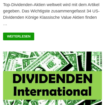
Top-Dividenden-Aktien weltweit wird mit dem Artikel
gegeben. Das Wichtigste zusammengefasst 34 US-
Dividenden Könige Klassische Value Aktien finden
…
TOP-
WEITERLESEN
DIVIDENDEN-
AKTIEN
WELTWEIT
2022:
LISTE
MIT
DIVIDENDEN
KÖNIGEN