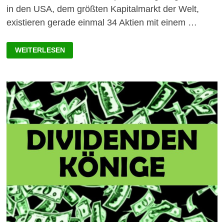
in den USA, dem größten Kapitalmarkt der Welt,
existieren gerade einmal 34 Aktien mit einem …
DIVIDENDEN
WEITERLESEN
KÖNIGE
MIT
HOHEN
RENDITEN
2022