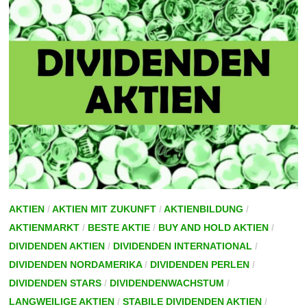
AKTIEN
/
AKTIEN MIT ZUKUNFT
/
AKTIENBILDUNG
/
AKTIENMARKT
/
BESTE AKTIE
/
BUY AND HOLD AKTIEN
/
DIVIDENDEN AKTIEN
/
DIVIDENDEN INTERNATIONAL
/
DIVIDENDEN NORDAMERIKA
/
DIVIDENDEN PERLEN
/
DIVIDENDEN STARS
/
DIVIDENDENWACHSTUM
/
LANGWEILIGE AKTIEN
/
STABILE DIVIDENDEN AKTIEN
/