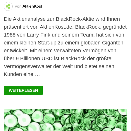
von
AktienKost
Die Aktienanalyse zur BlackRock-Aktie wird Ihnen
präsentiert von AktienKost.de. BlackRock, gegründet
1988 von Larry Fink und seinem Team, hat sich von
einem kleinen Start-up zu einem globalen Giganten
entwickelt. Mit einem verwalteten Vermögen von
über 9 Billionen USD ist BlackRock der größte
Vermögensverwalter der Welt und bietet seinen
Kunden eine …
AKTIENANALYSE
WEITERLESEN
ZUR
BLACKROCK-
AKTIE
2024:
FÜHREND
IN
DER
GLOBALEN
VERMÖGENSVERWALTUNG