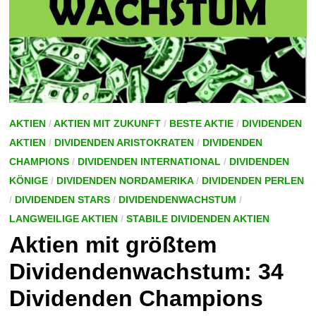
AKTIEN
/
AKTIEN MIT ZUKUNFT
/
BESTE AKTIE
/
DIVIDENDEN
AKTIEN
/
DIVIDENDEN ARISTOKRATEN
/
DIVIDENDEN
CHAMPIONS
/
DIVIDENDEN INTERNATIONAL
/
DIVIDENDEN
KÖNIGE
/
DIVIDENDEN NORDAMERIKA
/
DIVIDENDEN PERLEN
/
DIVIDENDEN STARS
/
DIVIDENDENWACHSTUM
/
LANGWEILIGE AKTIEN
/
STABILE DIVIDENDEN AKTIEN
Aktien mit größtem
Dividendenwachstum: 34
Dividenden Champions