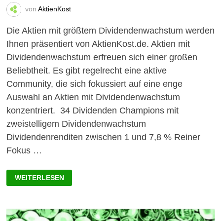
von
AktienKost
Die Aktien mit größtem Dividendenwachstum werden
Ihnen präsentiert von AktienKost.de. Aktien mit
Dividendenwachstum erfreuen sich einer großen
Beliebtheit. Es gibt regelrecht eine aktive
Community, die sich fokussiert auf eine enge
Auswahl an Aktien mit Dividendenwachstum
konzentriert. 34 Dividenden Champions mit
zweistelligem Dividendenwachstum
Dividendenrenditen zwischen 1 und 7,8 % Reiner
Fokus …
AKTIEN
WEITERLESEN
MIT
GRÖSSTEM D
IVIDENDENWACHSTUM: 3
4 D
IVIDENDEN C
HAMPIONS