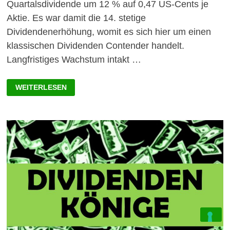
Quartalsdividende um 12 % auf 0,47 US-Cents je
Aktie. Es war damit die 14. stetige
Dividendenerhöhung, womit es sich hier um einen
klassischen Dividenden Contender handelt.
Langfristiges Wachstum intakt …
MCKESSON
WEITERLESEN
AKTIE:
DAS
DIVIDENDENWACHSTUM
GEHT
WEITER