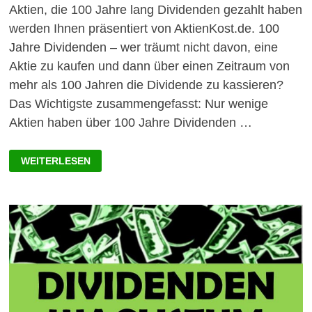
Aktien, die 100 Jahre lang Dividenden gezahlt haben
werden Ihnen präsentiert von AktienKost.de. 100
Jahre Dividenden – wer träumt nicht davon, eine
Aktie zu kaufen und dann über einen Zeitraum von
mehr als 100 Jahren die Dividende zu kassieren?
Das Wichtigste zusammengefasst: Nur wenige
Aktien haben über 100 Jahre Dividenden …
100
WEITERLESEN
JAHRE
DIVIDENDEN:
17
AKTIEN,
DIE
AM
LÄNGSTEN
GEZAHLT
HABEN