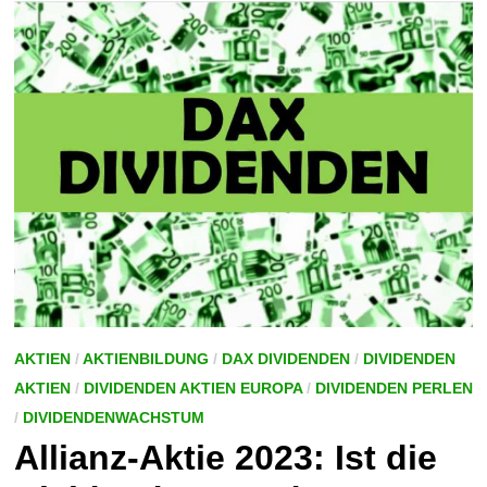
TOP-
AKTIEN
AKTIEN
/
AKTIENBILDUNG
/
DAX DIVIDENDEN
/
DIVIDENDEN
AKTIEN
/
DIVIDENDEN AKTIEN EUROPA
/
DIVIDENDEN PERLEN
/
DIVIDENDENWACHSTUM
Allianz-Aktie 2023: Ist die