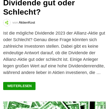
Dividende gut oder
Schlecht?
von
AktienKost
Ist die mögliche Dividende 2023 der Allianz-Aktie gut
oder Schlecht? Genau diese Frage könnten sich
zahlreiche Investoren stellen. Dabei gibt es keine
eindeutige Antwort darauf, ob die Dividende der
Allianz-Aktie gut oder schlecht ist. Einige Anleger
legen großen Wert auf eine hohe Dividendenrendite,
während andere lieber in Aktien investieren, die …
ALLIANZ-
WEITERLESEN
AKTIE
2023:
IST
DIE
DIVIDENDE
GUT
ODER