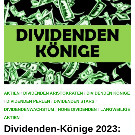
ALLZEITHOCHS
ERREICHEN
AKTIEN
/
DIVIDENDEN ARISTOKRATEN
/
DIVIDENDEN KÖNIGE
/
DIVIDENDEN PERLEN
/
DIVIDENDEN STARS
/
DIVIDENDENWACHSTUM
/
HOHE DIVIDENDEN
/
LANGWEILIGE
AKTIEN
Dividenden-Könige 2023: