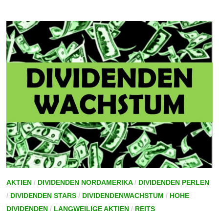
AKTIENANALYSE
UND
DIVIDENDE
AKTIEN
/
DIVIDENDEN NORDAMERIKA
/
DIVIDENDEN PERLEN
/
DIVIDENDEN STARS
/
DIVIDENDENWACHSTUM
/
HOHE
DIVIDENDEN
/
LANGWEILIGE AKTIEN
/
REITS