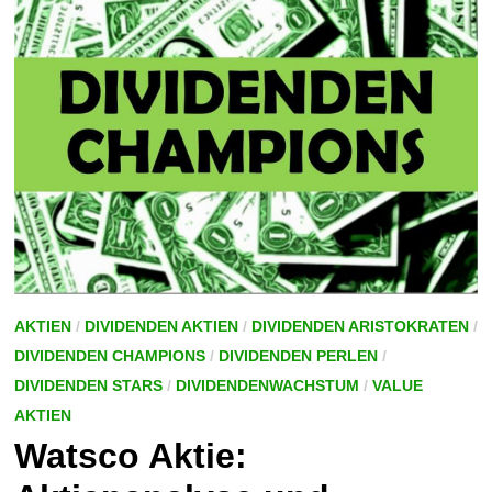
SCHLECHT?
AKTIEN
/
DIVIDENDEN AKTIEN
/
DIVIDENDEN ARISTOKRATEN
/
DIVIDENDEN CHAMPIONS
/
DIVIDENDEN PERLEN
/
DIVIDENDEN STARS
/
DIVIDENDENWACHSTUM
/
VALUE
AKTIEN
Watsco Aktie: