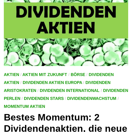
AKTIEN
/
AKTIEN MIT ZUKUNFT
/
BÖRSE
/
DIVIDENDEN
AKTIEN
/
DIVIDENDEN AKTIEN EUROPA
/
DIVIDENDEN
ARISTOKRATEN
/
DIVIDENDEN INTERNATIONAL
/
DIVIDENDEN
PERLEN
/
DIVIDENDEN STARS
/
DIVIDENDENWACHSTUM
/
MOMENTUM AKTIEN
Bestes Momentum: 2
Dividendenaktien, die neue