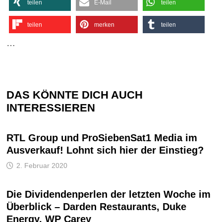
teilen
E-Mail
teilen
teilen
merken
teilen
…
DAS KÖNNTE DICH AUCH
INTERESSIEREN
RTL Group und ProSiebenSat1 Media im
Ausverkauf! Lohnt sich hier der Einstieg?
2. Februar 2020
Die Dividendenperlen der letzten Woche im
Überblick – Darden Restaurants, Duke
Energy, WP Carey