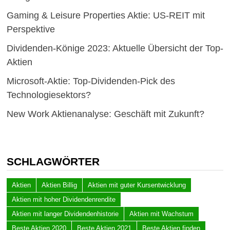
Gaming & Leisure Properties Aktie: US-REIT mit
Perspektive
Dividenden-Könige 2023: Aktuelle Übersicht der Top-
Aktien
Microsoft-Aktie: Top-Dividenden-Pick des
Technologiesektors?
New Work Aktienanalyse: Geschäft mit Zukunft?
SCHLAGWÖRTER
Aktien
Aktien Billig
Aktien mit guter Kursentwicklung
Aktien mit hoher Dividendenrendite
Aktien mit langer Dividendenhistorie
Aktien mit Wachstum
Beste Aktien 2020
Beste Aktien 2021
Beste Aktien finden