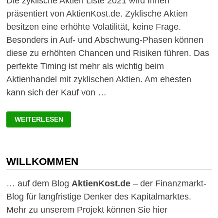
Die zyklische Aktien Liste 2021 wird Ihnen
präsentiert von AktienKost.de. Zyklische Aktien
besitzen eine erhöhte Volatilität, keine Frage.
Besonders in Auf- und Abschwung-Phasen können
diese zu erhöhten Chancen und Risiken führen. Das
perfekte Timing ist mehr als wichtig beim
Aktienhandel mit zyklischen Aktien. Am ehesten
kann sich der Kauf von …
ZYKLISCHE
WEITERLESEN
AKTIEN
LISTE
2021:
DIVIDENDE,
VALUE,
CYCLE
WILLKOMMEN
… auf dem Blog
AktienKost.de
– der Finanzmarkt-
Blog für langfristige Denker des Kapitalmarktes.
Mehr zu unserem Projekt können Sie hier