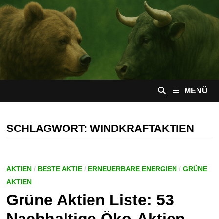
Zum
Inhalt
springen
MENÜ
SCHLAGWORT:
WINDKRAFTAKTIEN
AKTIEN
/
BESTE AKTIE
/
ERNEUERBARE ENERGIEN
/
GRÜNE
AKTIEN
Grüne Aktien Liste: 53
Nachhaltige Öko-Aktien