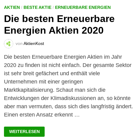
ÖKO-
AKTIEN
AKTIEN
/
BESTE AKTIE
/
ERNEUERBARE ENERGIEN
GEGEN
Die besten Erneuerbare
DEN
KLIMAWANDEL!
Energien Aktien 2020
von
AktienKost
Die besten Erneuerbare Energien Aktien im Jahr
2020 zu finden ist nicht einfach. Der gesamte Sektor
ist sehr breit gefächert und enthält viele
Unternehmen mit einer geringen
Marktkapitalisierung. Schaut man sich die
Entwicklungen der Klimadiskussionen an, so könnte
aber man vermuten, dass sich dies langfristig ändert.
Einen ersten Ansatz erkennt …
DIE
WEITERLESEN
BESTEN