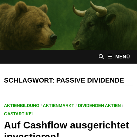
Zum
Inhalt
springen
MENÜ
SCHLAGWORT:
PASSIVE DIVIDENDE
AKTIENBILDUNG
/
AKTIENMARKT
/
DIVIDENDEN AKTIEN
/
GASTARTIKEL
Auf Cashflow ausgerichtet
investieren!