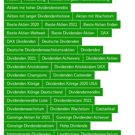
Aktien mit hoher Dividendenrendite
Aktien mit langer Dividendenhistorie
Aktien mit Wachstum
Beste Aktien 2020
Beste Aktien 2021
Beste Aktien finden
Beste Aktien Weltweit
Beste Dividenden Aktien
DAX
DAX Dividenden
Deutsche Dividenden
Deutsche Dividendenwachstumsaktien
Dividenden
Dividenden 2021
Dividenden Achievers
Dividenden Aktien
Dividenden Aristokraten
Dividenden Aristokraten DAX
Dividenden Champions
Dividenden Contender
Dividenden Könige
Dividenden Könige 2020 USA
Dividenden Könige Deutschland
Dividendenrendite
Dividendenrendite Liste
Dividendenstars 2021
Dividendenwachstum
Dividenden Wachstum
Gastartikel
Günstige Aktien für 2021
Günstige Dividenden Achiever
Günstige Dividendenaktien
Hohe Dividende
Internationale Dividenden
Langfristiges Dividendenwachstum