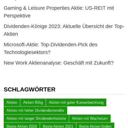
Gaming & Leisure Properties Aktie: US-REIT mit
Perspektive
Dividenden-Könige 2023: Aktuelle Übersicht der Top-
Aktien
Microsoft-Aktie: Top-Dividenden-Pick des
Technologiesektors?
New Work Aktienanalyse: Geschäft mit Zukunft?
SCHLAGWÖRTER
Aktien
Aktien Billig
Aktien mit guter Kursentwicklung
Aktien mit hoher Dividendenrendite
Aktien mit langer Dividendenhistorie
Aktien mit Wachstum
Beste Aktien 2020
Beste Aktien 2021
Beste Aktien finden