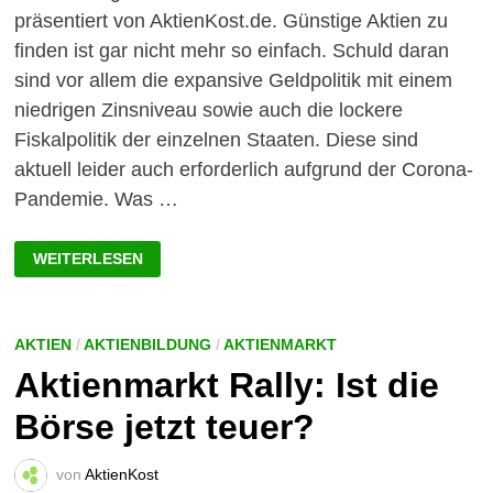
präsentiert von AktienKost.de. Günstige Aktien zu
finden ist gar nicht mehr so einfach. Schuld daran
sind vor allem die expansive Geldpolitik mit einem
niedrigen Zinsniveau sowie auch die lockere
Fiskalpolitik der einzelnen Staaten. Diese sind
aktuell leider auch erforderlich aufgrund der Corona-
Pandemie. Was …
GÜNSTIGE
WEITERLESEN
AKTIEN
AUS
DEUTSCHLAND:
100
AKTIEN
IM
AKTIEN
/
AKTIENBILDUNG
/
AKTIENMARKT
ÜBERBLICK!
Aktienmarkt Rally: Ist die
Börse jetzt teuer?
von
AktienKost