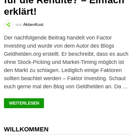
für die Rendite? – Einfach
erklärt!
von
AktienKost
Der nachfolgende Beitrag handelt von Factor
Investing und wurde von dem Autor des Blogs
Geldhelden.org erstellt. Er beschreibt, dass es auch
ohne Stock-Picking und Market-Timing möglich ist
den Markt zu schlagen. Lediglich einige Faktoren
sollten beachtet werden – Faktor Investing. Schaut
euch gerne mal den Blog von Geldhelden an. Da …
FACTOR
WEITERLESEN
INVESTING:
DOPING
FÜR
DIE
RENDITE?
–
WILLKOMMEN
EINFACH
ERKLÄRT!