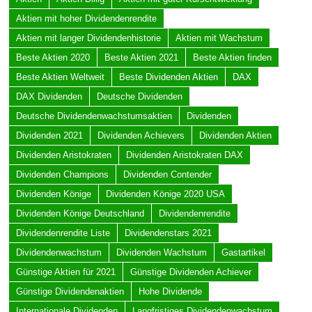
Aktien mit hoher Dividendenrendite
Aktien mit langer Dividendenhistorie
Aktien mit Wachstum
Beste Aktien 2020
Beste Aktien 2021
Beste Aktien finden
Beste Aktien Weltweit
Beste Dividenden Aktien
DAX
DAX Dividenden
Deutsche Dividenden
Deutsche Dividendenwachstumsaktien
Dividenden
Dividenden 2021
Dividenden Achievers
Dividenden Aktien
Dividenden Aristokraten
Dividenden Aristokraten DAX
Dividenden Champions
Dividenden Contender
Dividenden Könige
Dividenden Könige 2020 USA
Dividenden Könige Deutschland
Dividendenrendite
Dividendenrendite Liste
Dividendenstars 2021
Dividendenwachstum
Dividenden Wachstum
Gastartikel
Günstige Aktien für 2021
Günstige Dividenden Achiever
Günstige Dividendenaktien
Hohe Dividende
Internationale Dividenden
Langfristiges Dividendenwachstum