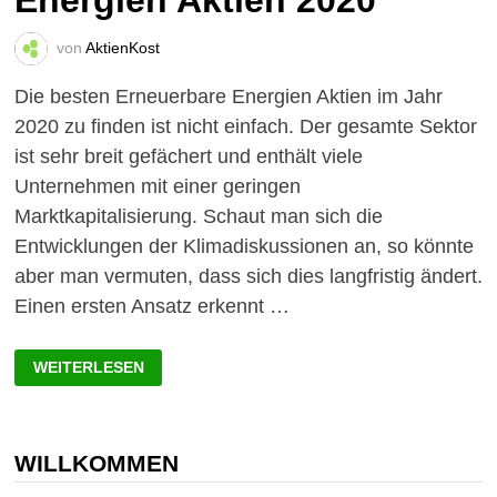
Energien Aktien 2020
von
AktienKost
Die besten Erneuerbare Energien Aktien im Jahr
2020 zu finden ist nicht einfach. Der gesamte Sektor
ist sehr breit gefächert und enthält viele
Unternehmen mit einer geringen
Marktkapitalisierung. Schaut man sich die
Entwicklungen der Klimadiskussionen an, so könnte
aber man vermuten, dass sich dies langfristig ändert.
Einen ersten Ansatz erkennt …
DIE
WEITERLESEN
BESTEN
ERNEUERBARE
ENERGIEN
AKTIEN
2020
WILLKOMMEN