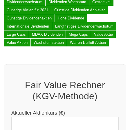
Dividendenwachstum
Dividenden Wachstum
Gastartikel
Günstige Aktien für 2021
Günstige Dividenden Achiever
Günstige Dividendenaktien
Hohe Dividende
Internationale Dividenden
Langfristiges Dividendenwachstum
Large Caps
MDAX Dividenden
Mega Caps
Value Aktie
Value Aktien
Wachstumsaktien
Warren Buffett Aktien
Fair Value Rechner
(KGV-Methode)
Aktueller Aktienkurs (€)