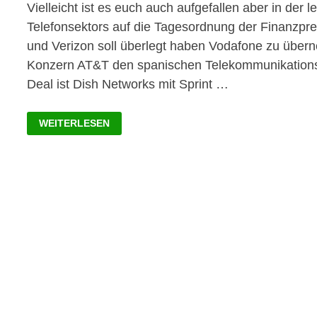
Vielleicht ist es euch auch aufgefallen aber in de
Telefonsektors auf die Tagesordnung der Finanzp
und Verizon soll überlegt haben Vodafone zu über
Konzern AT&T den spanischen Telekommunikationsk
Deal ist Dish Networks mit Sprint …
IM
WEITERLESEN
TELEKOM-
SEKTOR
RUMORT
ES
GEWALTIG
–
WELCHES
TELEKOMMUNIKATIONSUNTERNEHMEN
WIRD
DER
GEWINNER
SEIN?