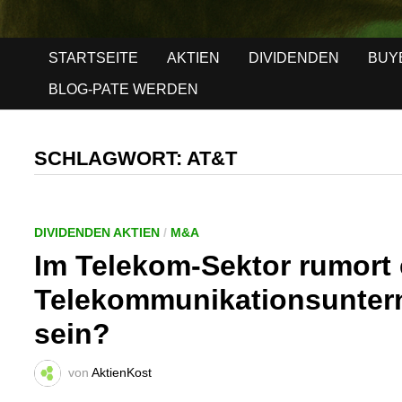
STARTSEITE
AKTIEN
DIVIDENDEN
BUY
BLOG-PATE WERDEN
SCHLAGWORT:
AT&T
DIVIDENDEN AKTIEN
/
M&A
Im Telekom-Sektor rumort 
Telekommunikationsunter
sein?
von
AktienKost