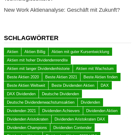
New Work Aktienanalyse: Geschäft mit Zukunft?
SCHLAGWÖRTER
Aktien
Aktien Billig
Aktien mit guter Kursentwicklung
Aktien mit hoher Dividendenrendite
Aktien mit langer Dividendenhistorie
Aktien mit Wachstum
Beste Aktien 2020
Beste Aktien 2021
Beste Aktien finden
Beste Aktien Weltweit
Beste Dividenden Aktien
DAX
DAX Dividenden
Deutsche Dividenden
Deutsche Dividendenwachstumsaktien
Dividenden
Dividenden 2021
Dividenden Achievers
Dividenden Aktien
Dividenden Aristokraten
Dividenden Aristokraten DAX
Dividenden Champions
Dividenden Contender