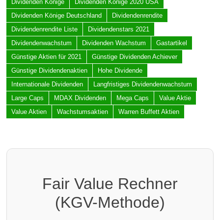
Dividenden Könige
Dividenden Könige 2020 USA
Dividenden Könige Deutschland
Dividendenrendite
Dividendenrendite Liste
Dividendenstars 2021
Dividendenwachstum
Dividenden Wachstum
Gastartikel
Günstige Aktien für 2021
Günstige Dividenden Achiever
Günstige Dividendenaktien
Hohe Dividende
Internationale Dividenden
Langfristiges Dividendenwachstum
Large Caps
MDAX Dividenden
Mega Caps
Value Aktie
Value Aktien
Wachstumsaktien
Warren Buffett Aktien
Fair Value Rechner
(KGV-Methode)