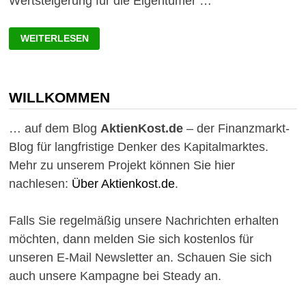
Wertsteigerung für die Eigentümer …
TECHNOLOGIE-
WEITERLESEN
AKTIEN
MIT
HOHER
DIVIDENDE
ODER
GÜNSTIGER
WILLKOMMEN
BEWERTUNG
… auf dem Blog
AktienKost.de
– der Finanzmarkt-
Blog für langfristige Denker des Kapitalmarktes.
Mehr zu unserem Projekt können Sie hier
nachlesen:
Über Aktienkost.de
.
Falls Sie regelmäßig unsere Nachrichten erhalten
möchten, dann melden Sie sich kostenlos für
unseren E-Mail Newsletter an. Schauen Sie sich
auch unsere Kampagne bei Steady an.