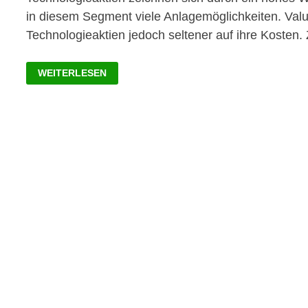
in diesem Segment viele Anlagemöglichkeiten. Val
Technologieaktien jedoch seltener auf ihre Kosten. 
BESTE
WEITERLESEN
DIVIDENDEN
AKTIEN
AUS
DEM
TECHNOLOGIESEKTOR