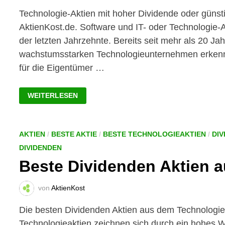
Technologie-Aktien mit hoher Dividende oder günst
AktienKost.de. Software und IT- oder Technologie-
der letzten Jahrzehnte. Bereits seit mehr als 20 J
wachstumsstarken Technologieunternehmen erkennen
für die Eigentümer …
TECHNOLOGIE-
WEITERLESEN
AKTIEN
MIT
HOHER
DIVIDENDE
ODER
GÜNSTIGER
AKTIEN
/
BESTE AKTIE
/
BESTE TECHNOLOGIEAKTIEN
/
DIV
BEWERTUNG
DIVIDENDEN
Beste Dividenden Aktien 
von
AktienKost
Die besten Dividenden Aktien aus dem Technologies
Technologieaktien zeichnen sich durch ein hohes