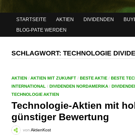
STARTSEITE
AKTIEN
DIVIDENDEN
BUY
BLOG-PATE WERDEN
SCHLAGWORT:
TECHNOLOGIE DIVID
AKTIEN
/
AKTIEN MIT ZUKUNFT
/
BESTE AKTIE
/
BESTE TE
INTERNATIONAL
/
DIVIDENDEN NORDAMERIKA
/
DIVIDENDE
TECHNOLOGIE AKTIEN
Technologie-Aktien mit ho
günstiger Bewertung
von
AktienKost