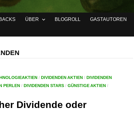
BACKS
ÜBER
BLOGROLL
GASTAUTOREN
ENDEN
CHNOLOGIEAKTIEN
/
DIVIDENDEN AKTIEN
/
DIVIDENDEN
N PERLEN
/
DIVIDENDEN STARS
/
GÜNSTIGE AKTIEN
/
her Dividende oder