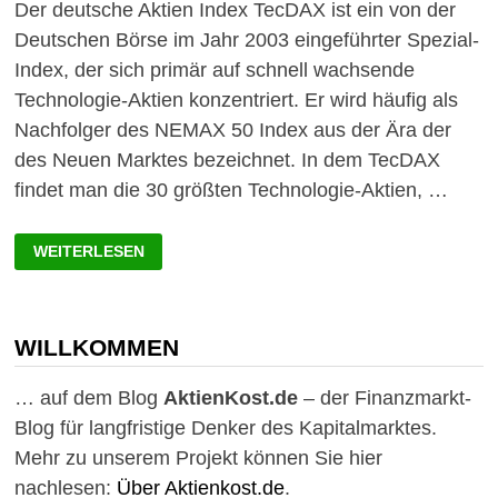
Der deutsche Aktien Index TecDAX ist ein von der
Deutschen Börse im Jahr 2003 eingeführter Spezial-
Index, der sich primär auf schnell wachsende
Technologie-Aktien konzentriert. Er wird häufig als
Nachfolger des NEMAX 50 Index aus der Ära der
des Neuen Marktes bezeichnet. In dem TecDAX
findet man die 30 größten Technologie-Aktien, …
TECDAX
WEITERLESEN
AKTIEN:
DIE
BESTEN
DIVIDENDEN
AKTIEN
MIT
WILLKOMMEN
DIVIDENDENWACHSTUM
AUS
DEM
… auf dem Blog
AktienKost.de
– der Finanzmarkt-
TECDAX
Blog für langfristige Denker des Kapitalmarktes.
Mehr zu unserem Projekt können Sie hier
nachlesen:
Über Aktienkost.de
.