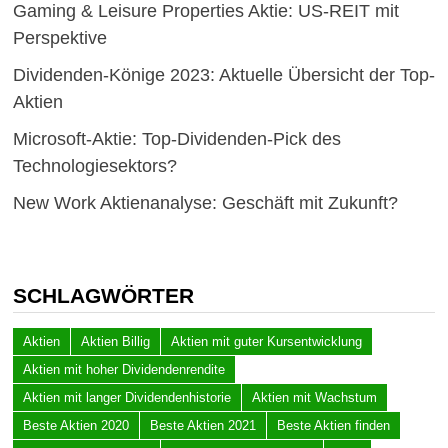
Gaming & Leisure Properties Aktie: US-REIT mit
Perspektive
Dividenden-Könige 2023: Aktuelle Übersicht der Top-
Aktien
Microsoft-Aktie: Top-Dividenden-Pick des
Technologiesektors?
New Work Aktienanalyse: Geschäft mit Zukunft?
SCHLAGWÖRTER
Aktien
Aktien Billig
Aktien mit guter Kursentwicklung
Aktien mit hoher Dividendenrendite
Aktien mit langer Dividendenhistorie
Aktien mit Wachstum
Beste Aktien 2020
Beste Aktien 2021
Beste Aktien finden