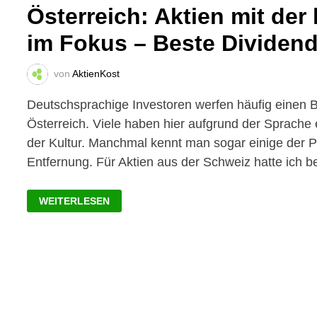
Österreich: Aktien mit de
im Fokus – Beste Dividen
von
AktienKost
Deutschsprachige Investoren werfen häufig einen B
Österreich. Viele haben hier aufgrund der Sprache
der Kultur. Manchmal kennt man sogar einige der 
Entfernung. Für Aktien aus der Schweiz hatte ich b
ÖSTERREICH:
WEITERLESEN
AKTIEN
MIT
DER
HÖCHSTEN
DIVIDENDENRENDITE
IM
FOKUS
–
BESTE
DIVIDENDEN