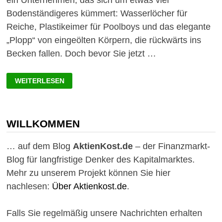
ein Unternehmen, das sich um etwas viel
Bodenständigeres kümmert: Wasserlöcher für
Reiche, Plastikeimer für Poolboys und das elegante
„Plopp“ von eingeölten Körpern, die rückwärts ins
Becken fallen. Doch bevor Sie jetzt …
POOL
WEITERLESEN
CORP.-
AKTIE:
DAS
PERFEKTE
INVESTMENT
FÜR
WILLKOMMEN
LANGFRISTIGE
ANLEGER?
… auf dem Blog
AktienKost.de
– der Finanzmarkt-
Blog für langfristige Denker des Kapitalmarktes.
Mehr zu unserem Projekt können Sie hier
nachlesen:
Über Aktienkost.de
.
Falls Sie regelmäßig unsere Nachrichten erhalten