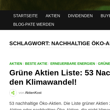
STARTSEITE
AKTIEN
DIVIDENDEN
BUY
BLOG-PATE WERDEN
SCHLAGWORT:
NACHHALTIGE ÖKO-A
AKTIEN
/
BESTE AKTIE
/
ERNEUERBARE ENERGIEN
/
GRÜNE
Grüne Aktien Liste: 53 Na
den Klimawandel!
von
AktienKost
53 nachhaltige Öko-Aktien. Die Liste grüner Aktien