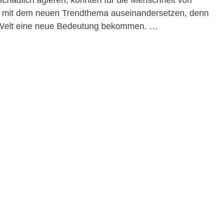
aschädlich agieren, könnten für die Menschheit von
ich mit dem neuen Trendthema auseinandersetzen, denn
n Welt eine neue Bedeutung bekommen. …