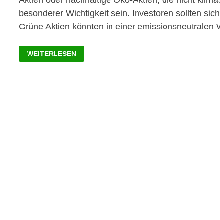
Aktien oder nachhaltige Öko-Aktien, die nicht klim
besonderer Wichtigkeit sein. Investoren sollten s
Grüne Aktien könnten in einer emissionsneutrale
GRÜNE
WEITERLESEN
AKTIEN
LISTE:
53
NACHHALTIGE
ÖKO-
AKTIEN
GEGEN
DEN
KLIMAWANDEL!