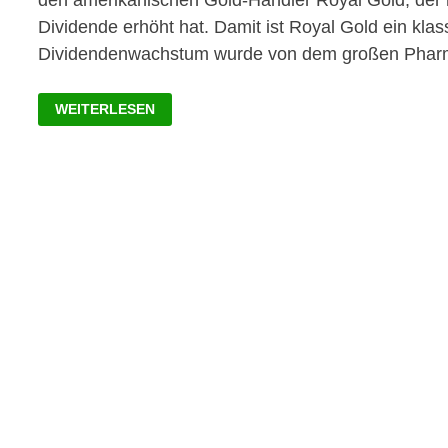
den amerikanischen Gold-Händler Royal Gold, der
Dividende erhöht hat. Damit ist Royal Gold ein kla
Dividendenwachstum wurde von dem großen Phar
DIVIDENDENWACHSTUM
WEITERLESEN
DES
TAGES
–
MERCK
UND
ROYAL
GOLD