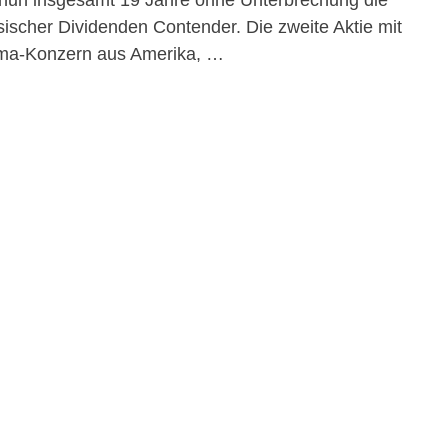
 nun insgesamt 19 Jahre ohne Unterbrechung die
ssischer Dividenden Contender. Die zweite Aktie mit
ma-Konzern aus Amerika, …