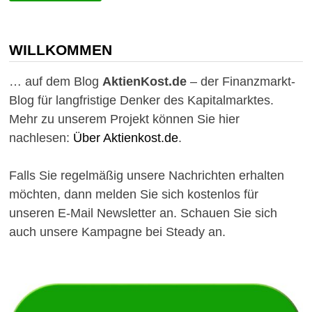
TAGES
–
AGILENT
TECHNOLOGIES,
EVEREST
WILLKOMMEN
RE
UND
SPIRE
… auf dem Blog
AktienKost.de
– der Finanzmarkt-
Blog für langfristige Denker des Kapitalmarktes.
Mehr zu unserem Projekt können Sie hier
nachlesen:
Über Aktienkost.de
.
Falls Sie regelmäßig unsere Nachrichten erhalten
möchten, dann melden Sie sich kostenlos für
unseren E-Mail Newsletter an. Schauen Sie sich
auch unsere Kampagne bei Steady an.