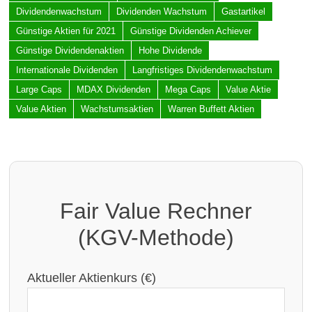
Dividendenwachstum
Dividenden Wachstum
Gastartikel
Günstige Aktien für 2021
Günstige Dividenden Achiever
Günstige Dividendenaktien
Hohe Dividende
Internationale Dividenden
Langfristiges Dividendenwachstum
Large Caps
MDAX Dividenden
Mega Caps
Value Aktie
Value Aktien
Wachstumsaktien
Warren Buffett Aktien
Fair Value Rechner
(KGV-Methode)
Aktueller Aktienkurs (€)