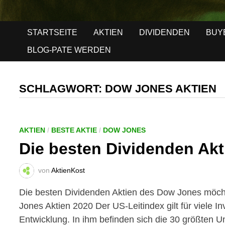
STARTSEITE
AKTIEN
DIVIDENDEN
BUY
BLOG-PATE WERDEN
SCHLAGWORT:
DOW JONES AKTIEN
AKTIEN
/
BESTE AKTIE
/
DOW JONES
Die besten Dividenden Ak
von
AktienKost
Die besten Dividenden Aktien des Dow Jones möcht
Jones Aktien 2020 Der US-Leitindex gilt für viele Inv
Entwicklung. In ihm befinden sich die 30 größten