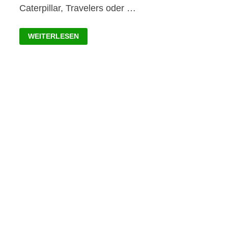
Caterpillar, Travelers oder …
DIE
WEITERLESEN
BESTEN
DIVIDENDEN
AKTIEN
DES
DOW
JONES