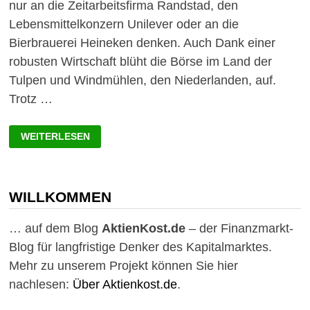
nur an die Zeitarbeitsfirma Randstad, den
Lebensmittelkonzern Unilever oder an die
Bierbrauerei Heineken denken. Auch Dank einer
robusten Wirtschaft blüht die Börse im Land der
Tulpen und Windmühlen, den Niederlanden, auf.
Trotz …
TOP
WEITERLESEN
RENDITEN
HOLLAND:
AKTIEN
KURZ
GEZEIGT!
WILLKOMMEN
… auf dem Blog
AktienKost.de
– der Finanzmarkt-
Blog für langfristige Denker des Kapitalmarktes.
Mehr zu unserem Projekt können Sie hier
nachlesen:
Über Aktienkost.de
.