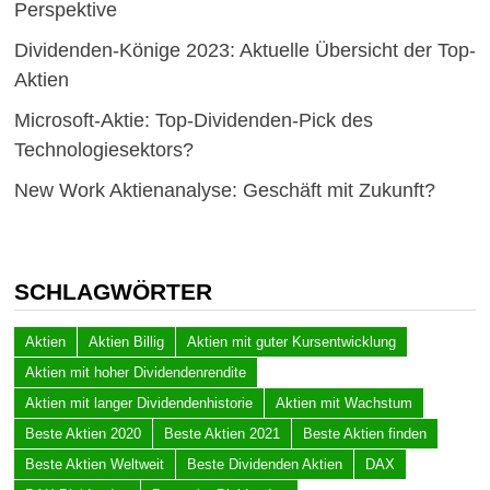
Perspektive
Dividenden-Könige 2023: Aktuelle Übersicht der Top-
Aktien
Microsoft-Aktie: Top-Dividenden-Pick des
Technologiesektors?
New Work Aktienanalyse: Geschäft mit Zukunft?
SCHLAGWÖRTER
Aktien
Aktien Billig
Aktien mit guter Kursentwicklung
Aktien mit hoher Dividendenrendite
Aktien mit langer Dividendenhistorie
Aktien mit Wachstum
Beste Aktien 2020
Beste Aktien 2021
Beste Aktien finden
Beste Aktien Weltweit
Beste Dividenden Aktien
DAX