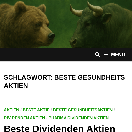
Zum
Inhalt
springen
MENÜ
SCHLAGWORT:
BESTE GESUNDHEITS
AKTIEN
AKTIEN
/
BESTE AKTIE
/
BESTE GESUNDHEITSAKTIEN
/
DIVIDENDEN AKTIEN
/
PHARMA DIVIDENDEN AKTIEN
Beste Dividenden Aktien