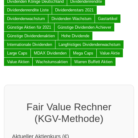
Dividenden Könige Deutschland
Dividendenrendite
Dividendenrendite Liste
Dividendenstars 2021
Dividendenwachstum
Dividenden Wachstum
Gastartikel
Günstige Aktien für 2021
Günstige Dividenden Achiever
Günstige Dividendenaktien
Hohe Dividende
Internationale Dividenden
Langfristiges Dividendenwachstum
Large Caps
MDAX Dividenden
Mega Caps
Value Aktie
Value Aktien
Wachstumsaktien
Warren Buffett Aktien
Fair Value Rechner
(KGV-Methode)
Aktueller Aktienkurs (€)