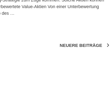
ting-Strategie zum Zuge kommen. Solche Aktien können
rbewertete Value-Aktien Von einer Unterbewertung
lb des …
NEUERE BEITRÄGE