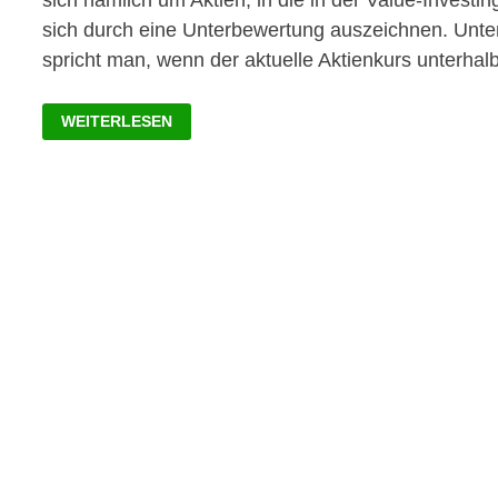
sich nämlich um Aktien, in die in der Value-Inves
sich durch eine Unterbewertung auszeichnen. Unte
spricht man, wenn der aktuelle Aktienkurs unterha
GÜNSTIGE
WEITERLESEN
VALUE
AKTIEN
2020:
UNTERBEWERTETE
UNTERNEHMEN
Beitragsnavigation