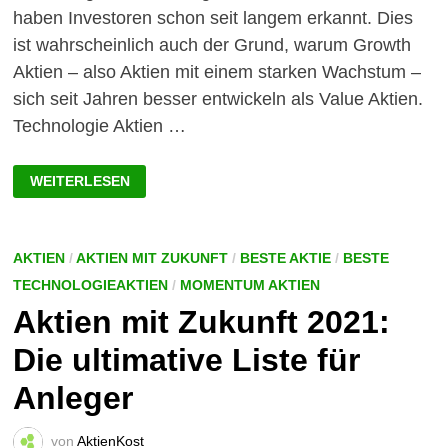
haben Investoren schon seit langem erkannt. Dies
ist wahrscheinlich auch der Grund, warum Growth
Aktien – also Aktien mit einem starken Wachstum –
sich seit Jahren besser entwickeln als Value Aktien.
Technologie Aktien …
TECHNOLOGIE
WEITERLESEN
AKTIEN
MIT
ZUKUNFT:
HIGH-
GROWTH
AKTIEN
/
AKTIEN MIT ZUKUNFT
/
BESTE AKTIE
/
BESTE
TECHNOLOGIEAKTIEN
/
MOMENTUM AKTIEN
Aktien mit Zukunft 2021:
Die ultimative Liste für
Anleger
von
AktienKost