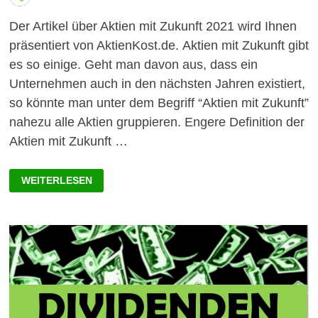
Der Artikel über Aktien mit Zukunft 2021 wird Ihnen
präsentiert von AktienKost.de. Aktien mit Zukunft gibt
es so einige. Geht man davon aus, dass ein
Unternehmen auch in den nächsten Jahren existiert,
so könnte man unter dem Begriff “Aktien mit Zukunft”
nahezu alle Aktien gruppieren. Engere Definition der
Aktien mit Zukunft …
AKTIEN
WEITERLESEN
MIT
ZUKUNFT
2021:
DIE
ULTIMATIVE
LISTE
FÜR
ANLEGER