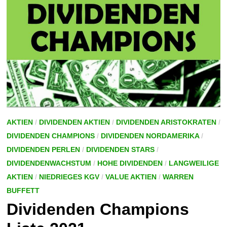
AKTIEN
/
DIVIDENDEN AKTIEN
/
DIVIDENDEN ARISTOKRATEN
/
DIVIDENDEN CHAMPIONS
/
DIVIDENDEN NORDAMERIKA
/
DIVIDENDEN PERLEN
/
DIVIDENDEN STARS
/
DIVIDENDENWACHSTUM
/
HOHE DIVIDENDEN
/
LANGWEILIGE
AKTIEN
/
NIEDRIEGES KGV
/
VALUE AKTIEN
/
WARREN
BUFFETT
Dividenden Champions