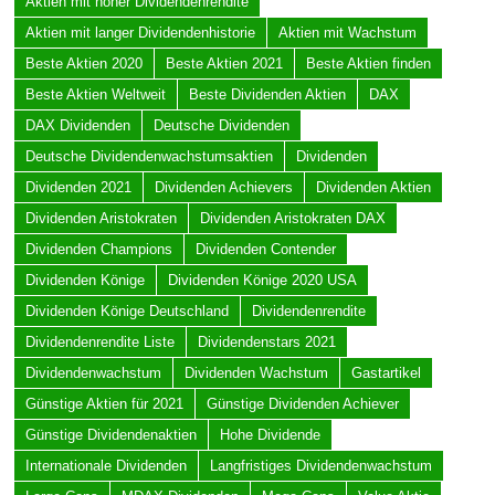
Aktien mit hoher Dividendenrendite
Aktien mit langer Dividendenhistorie
Aktien mit Wachstum
Beste Aktien 2020
Beste Aktien 2021
Beste Aktien finden
Beste Aktien Weltweit
Beste Dividenden Aktien
DAX
DAX Dividenden
Deutsche Dividenden
Deutsche Dividendenwachstumsaktien
Dividenden
Dividenden 2021
Dividenden Achievers
Dividenden Aktien
Dividenden Aristokraten
Dividenden Aristokraten DAX
Dividenden Champions
Dividenden Contender
Dividenden Könige
Dividenden Könige 2020 USA
Dividenden Könige Deutschland
Dividendenrendite
Dividendenrendite Liste
Dividendenstars 2021
Dividendenwachstum
Dividenden Wachstum
Gastartikel
Günstige Aktien für 2021
Günstige Dividenden Achiever
Günstige Dividendenaktien
Hohe Dividende
Internationale Dividenden
Langfristiges Dividendenwachstum