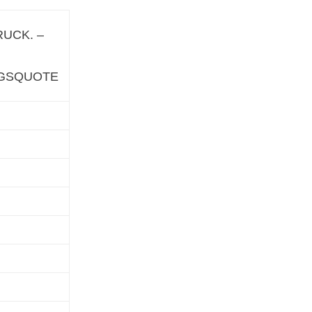
UCK. –
GSQUOTE