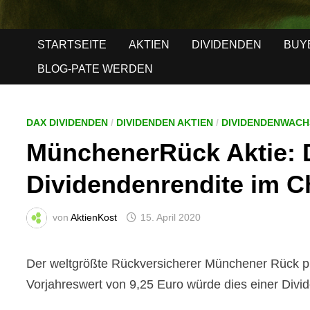
STARTSEITE
AKTIEN
DIVIDENDEN
BUY
BLOG-PATE WERDEN
DAX DIVIDENDEN
/
DIVIDENDEN AKTIEN
/
DIVIDENDENWAC
MünchenerRück Aktie: D
Dividendenrendite im C
von
AktienKost
15. April 2020
Der weltgrößte Rückversicherer Münchener Rück p
Vorjahreswert von 9,25 Euro würde dies einer Div