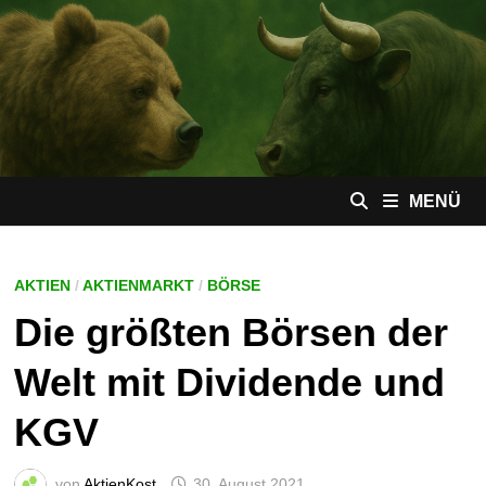
Zum
Inhalt
springen
MENÜ
AKTIEN
/
AKTIENMARKT
/
BÖRSE
Die größten Börsen der
Welt mit Dividende und
KGV
von
AktienKost
30. August 2021