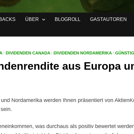
BACKS
ÜBER
BLOGROLL
GASTAUTOREN
A
/
DIVIDENDEN CANADA
/
DIVIDENDEN NORDAMERIKA
/
GÜNSTIG
endenrendite aus Europa 
 und Nordamerika werden Ihnen präsentiert von AktienKo
 sein.
deneinkommen, was durchaus als positiv bewertet werden