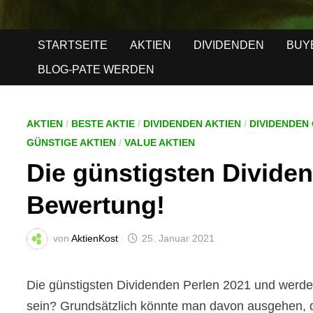
STARTSEITE
AKTIEN
DIVIDENDEN
BUY
BLOG-PATE WERDEN
AKTIEN
/
BESTE AKTIE
/
DIVIDENDEN AKTIEN
/
DIVIDENDEN
GÜNSTIGE AKTIEN
/
VALUE AKTIEN
Die günstigsten Dividen
Bewertung!
von
AktienKost
25. Januar 2021
Die günstigsten Dividenden Perlen 2021 und werde
sein? Grundsätzlich könnte man davon ausgehen, da